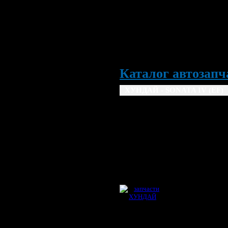
Каталог автозапча
ХУНДАЙ - SONATA IV (EF) 
HYUNDAI
1998
1999
2000
20
2004
2005