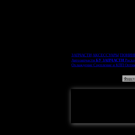
ВЫБРАТЬ ТИП ДВИ
ЗАПЧАСТИ
АКСЕССУАРЫ
ТЮНИН
Автозапчасти
БУ ЗАПЧАСТИ
Расх
Охлаждение
Сцепление и КПП
Опти
Насос ГУ
Распредвал
Подушки двигателя
Форсу
Здесь могла