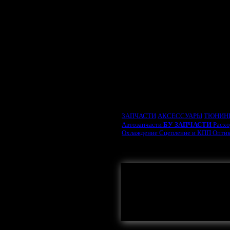
ВЫБРАТЬ ТИП ДВИ
ЗАПЧАСТИ
АКСЕССУАРЫ
ТЮНИН
Автозапчасти
БУ ЗАПЧАСТИ
Расх
Охлаждение
Сцепление и КПП
Опти
Термостат
Помпа
Ра
Здесь могла