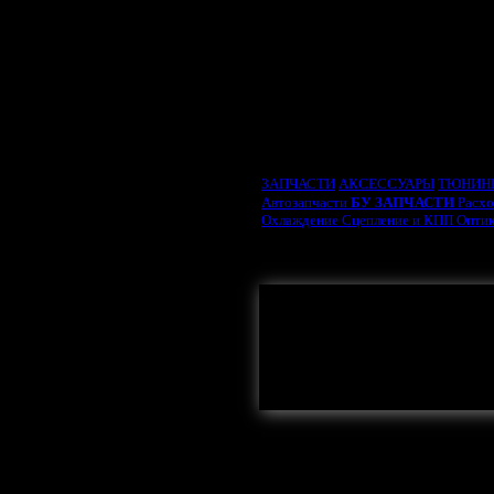
ВЫБРАТЬ ТИП ДВИ
ЗАПЧАСТИ
АКСЕССУАРЫ
ТЮНИН
Автозапчасти
БУ ЗАПЧАСТИ
Расх
Охлаждение
Сцепление и КПП
Опти
Задний фонарь
Противоту
Здесь могла
Фара