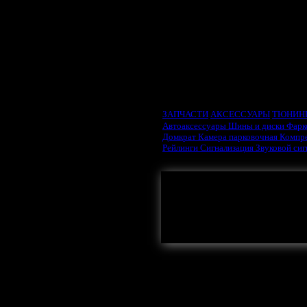
ВЫБРАТЬ ТИП ДВИ
ЗАПЧАСТИ
АКСЕССУАРЫ
ТЮНИН
Автоаксессуары
Шины и диски
Фарк
Домкрат
Камера парковочная
Компр
Рейлинги
Сигнализация
Звуковой си
Здесь могла бы
Видеорегистрато
AC ACE