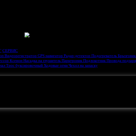
ГАТЕЛЯ
Г
СЕРВИС
оп
Видеорегистратор
GPS навигатор
Радар-детектор
Подогреватель
Брызгови
ессор
Ксенон
Насадка на глушитель
Парктроник
Подлокотник
Провода подзар
гнал
Трос буксировочный
Ходовые огни
Чехол на запаску
ть ваша реклама.
р