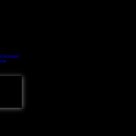
ки
Багажник
ядки