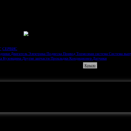
ГАТЕЛЯ
Г
СЕРВИС
одники
Двигатель
Электрика
Подвеска
Привод
Тормозная система
Система вып
ка
Кузовщина
Другие запчасти
Прокладки
Кондиционер
Датчики
ки
Бампер
Двери
Капот
Крыло
яя рамка
Усилитель бампера
ть ваша реклама.