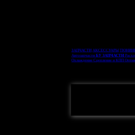
ВЫБРАТЬ ТИП ДВИ
ЗАПЧАСТИ
АКСЕССУАРЫ
ТЮНИН
Автозапчасти
БУ ЗАПЧАСТИ
Расх
Охлаждение
Сцепление и КПП
Опти
Стеклоподъёмник
Подкрыл
Решётка радиатора
Передн
Здесь могла бы