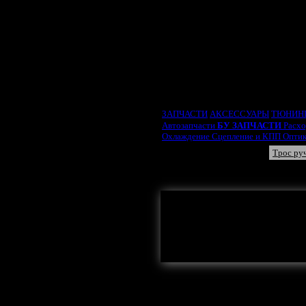
ВЫБРАТЬ ТИП ДВИ
ЗАПЧАСТИ
АКСЕССУАРЫ
ТЮНИН
Автозапчасти
БУ ЗАПЧАСТИ
Расх
Охлаждение
Сцепление и КПП
Опти
Тормозные диски
Трос ру
Суппорт тормозной
Тормо
Здесь могла бы