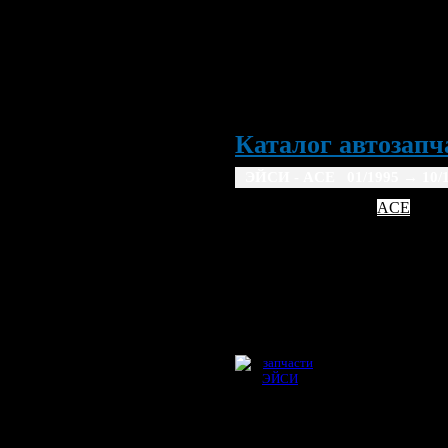
Каталог автозапча
ЭЙСИ - ACE 01/1995
→ 10/
AC
ACE
1995
1996
1997
19