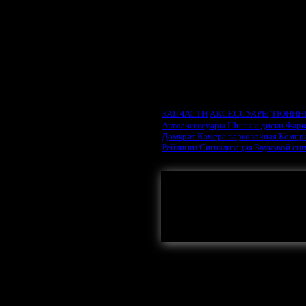
ВЫБРАТЬ ТИП ДВИ
ЗАПЧАСТИ
АКСЕССУАРЫ
ТЮНИН
Автоаксессуары
Шины и диски
Фарк
Домкрат
Камера парковочная
Компр
Рейлинги
Сигнализация
Звуковой си
Здесь могла бы