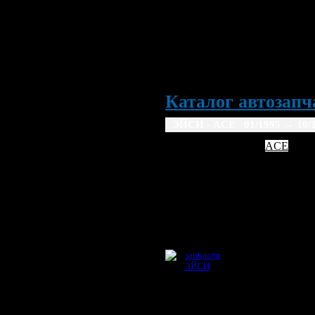
Каталог автозапча
ЭЙСИ - ACE 01/1995
→ 10/
AC
ACE
1995
1996
1997
19