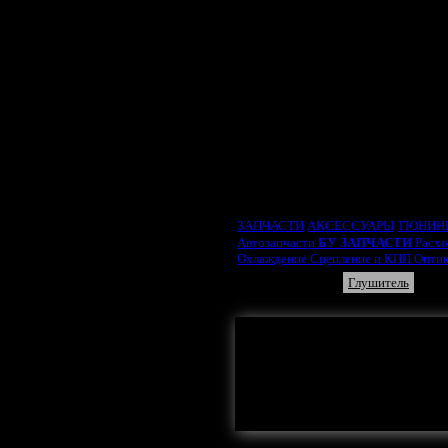
ВЫБРАТЬ ТИП ДВИ
ЗАПЧАСТИ
АКСЕССУАРЫ
ТЮНИН
Автозапчасти
БУ ЗАПЧАСТИ
Расх
Охлаждение
Сцепление и КПП
Опти
Турбина
Глушитель
Здесь могла