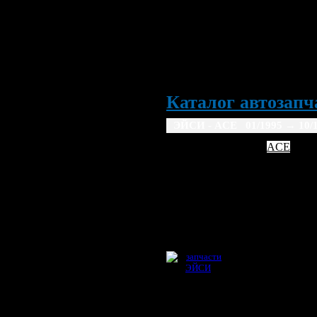
Каталог автозапча
ЭЙСИ - ACE 01/1995
→ 10/
AC
ACE
1995
1996
1997
19