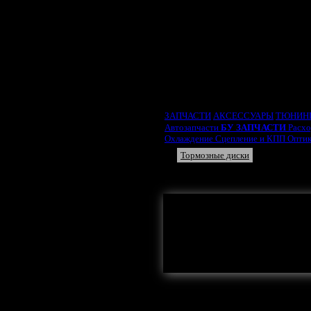
ВЫБРАТЬ ТИП ДВИ
ЗАПЧАСТИ
АКСЕССУАРЫ
ТЮНИН
Автозапчасти
БУ ЗАПЧАСТИ
Расх
Охлаждение
Сцепление и КПП
Опти
Тормозные диски
Трос р
Суппорт тормозной
Тормо
Здесь могла
Тормозные д