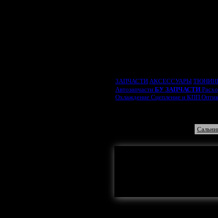
ВЫБРАТЬ ТИП ДВИ
ЗАПЧАСТИ
АКСЕССУАРЫ
ТЮНИН
Автозапчасти
БУ ЗАПЧАСТИ
Расх
Охлаждение
Сцепление и КПП
Опти
Прокладка ГБЦ
Прокладка 
Прокладка впускного коллектора
Сальник коленвала
Сальни
Здесь могла бы
Сальник распред