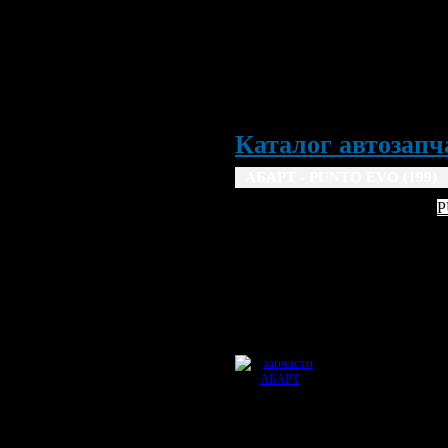
Каталог автозапча
АБАРТ - PUNTO EVO (199) 
ABARTH
P
2008
2009
2010
20