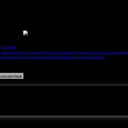
ГАТЕЛЯ
Г
СЕРВИС
одники
Двигатель
Электрика
Подвеска
Привод
Тормозная система
Система вып
ка
Кузовщина
Другие запчасти
Прокладки
Кондиционер
Датчики
клапанной крышки
Прокладка поддона
Прокладка впуск/выпуск
Прокладка выпускного коллектора
к распредвала
ть ваша реклама.
вала