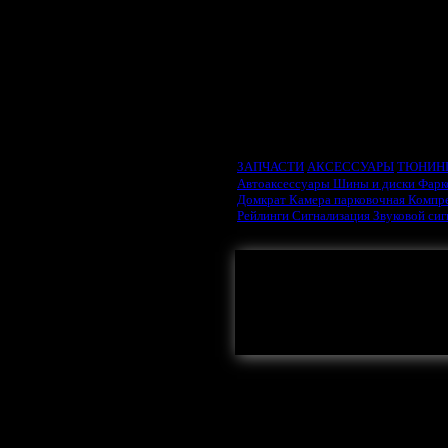
ВЫБРАТЬ ТИП ДВИ
ЗАПЧАСТИ
АКСЕССУАРЫ
ТЮНИН
Автоаксессуары
Шины и диски
Фарк
Домкрат
Камера парковочная
Компр
Рейлинги
Сигнализация
Звуковой си
Здесь могла бы