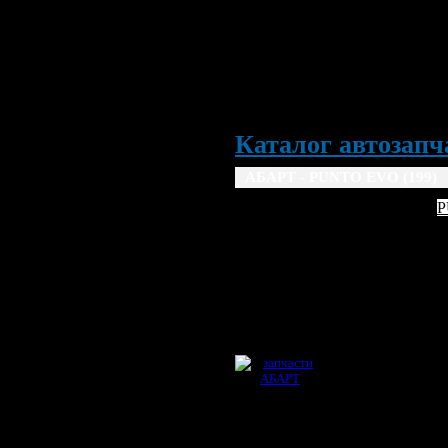
Каталог автозапча
АБАРТ - PUNTO EVO (199) 
ABARTH
P
2008
2009
2010
20