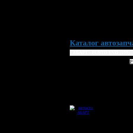
Каталог автозапча
АБАРТ - PUNTO EVO (199) 
ABARTH
P
2008
2009
2010
20