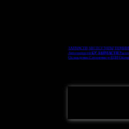
ВЫБРАТЬ ТИП ДВИ
ЗАПЧАСТИ
АКСЕССУАРЫ
ТЮНИН
Автозапчасти
БУ ЗАПЧАСТИ
Расх
Охлаждение
Сцепление и КПП
Опти
Крышка трамблера
Моторч
Аккумулятор
Свечи
Высоковольтные провода
Р
Здесь могла
Автозапчасти с
1
п