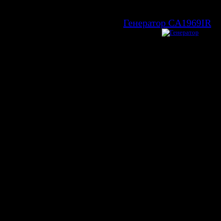
Генератор CA1969IR
Автозапчасти с
1
п
Генератор
ABARTH PUNT
Автомобильный ге
преобразование мех
двигателя автомоби