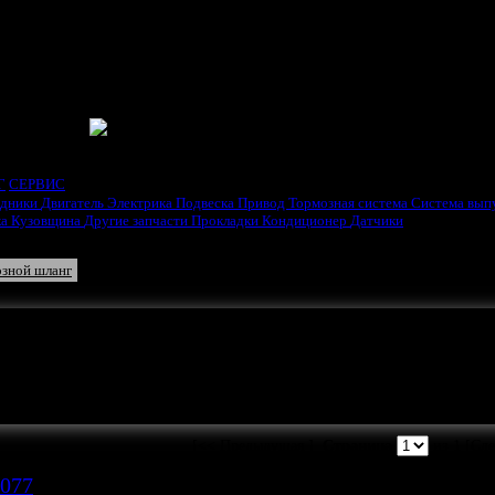
ГАТЕЛЯ
Г
СЕРВИС
одники
Двигатель
Электрика
Подвеска
Привод
Тормозная система
Система вып
ка
Кузовщина
Другие запчасти
Прокладки
Кондиционер
Датчики
ника
Главный тормозной цилиндр
Колёсный тормозной цилиндр
зной шланг
Тормозные колодки
ть ваша реклама.
[<< Предыдущая ]
Страница
из 1
[Сле
6077