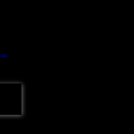
уска
дующая >>]