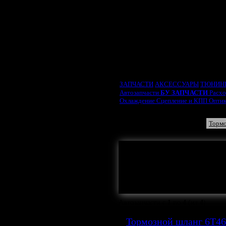
ВЫБРАТЬ ТИП ДВИ
ЗАПЧАСТИ
АКСЕССУАРЫ
ТЮНИН
Автозапчасти
БУ ЗАПЧАСТИ
Расх
Охлаждение
Сцепление и КПП
Опти
Тормозные диски
Трос руч
Суппорт тормозной
Тормо
Здесь могла бы
Автозапчасти с
1
по
4
(из
4
)
Тормозной шланг 6T4