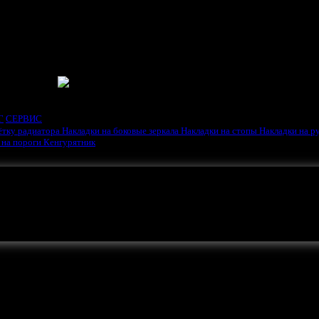
ГАТЕЛЯ
Г
СЕРВИС
ётку радиатора
Накладки на боковые зеркала
Накладки на стопы
Накладки на р
 на пороги
Кенгурятник
ть ваша реклама.