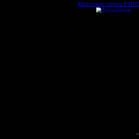
Моторчик печки FT84
Автозапчасти с
1
по
1
(из
1
)
При перепечатке материалов, активная ссылка на сайт о
Создание сайта z2.by Беларусь Минск
Copyright © z2.by 2009-2026
вр