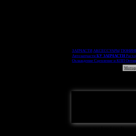
ВЫБРАТЬ ТИП ДВИ
ЗАПЧАСТИ
АКСЕССУАРЫ
ТЮНИН
Автозапчасти
БУ ЗАПЧАСТИ
Расх
Охлаждение
Сцепление и КПП
Опти
Крышка трамблера
Мотор
Аккумулятор
Свечи
Высоковольтные провода
Р
Здесь могла бы
Автозапчасти с
1
по
1
(из
1
)